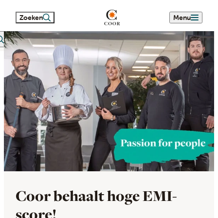
Zoeken
Menu
eetext search
Coor behaalt hoge EMI-
score!