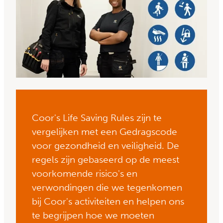
Coor's Life Saving Rules zijn te
vergelijken met een Gedragscode
voor gezondheid en veiligheid. De
regels zijn gebaseerd op de meest
voorkomende risico's en
verwondingen die we tegenkomen
bij Coor's activiteiten en helpen ons
te begrijpen hoe we moeten