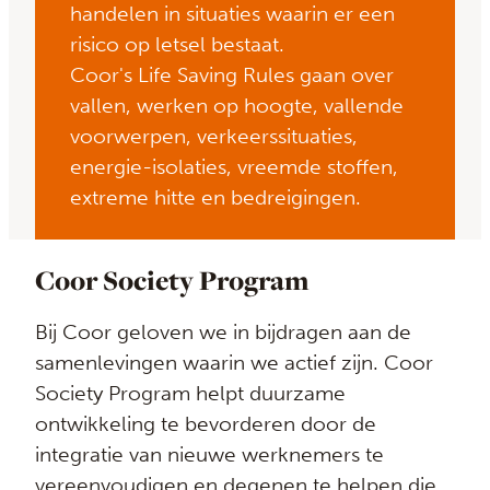
handelen in situaties waarin er een
risico op letsel bestaat.
Coor's Life Saving Rules gaan over
vallen, werken op hoogte, vallende
voorwerpen, verkeerssituaties,
energie-isolaties, vreemde stoffen,
extreme hitte en bedreigingen.
Coor Society Program
Bij Coor geloven we in bijdragen aan de
samenlevingen waarin we actief zijn. Coor
Society Program helpt duurzame
ontwikkeling te bevorderen door de
integratie van nieuwe werknemers te
vereenvoudigen en degenen te helpen die