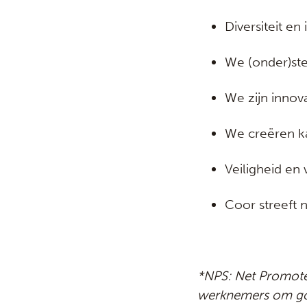
Diversiteit en 
We (onder)ste
We zijn innova
We creëren ka
Veiligheid en 
Coor streeft 
*NPS: Net Promoter
werknemers om goe