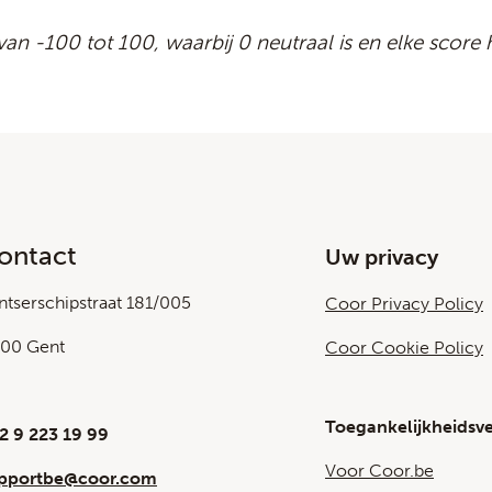
 van -100 tot 100, waarbij 0 neutraal is en elke scor
ontact
Uw privacy
ntserschipstraat 181/005
Coor Privacy Policy
00 Gent
Coor Cookie Policy
Toegankelijkheidsve
2 9 223 19 99
Voor Coor.be
pportbe@coor.com