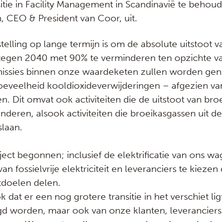
tie in Facility Management in Scandinavië te behoud
, CEO & President van Coor, uit.
elling op lange termijn is om de absolute uitstoot 
 tegen 2040 met 90% te verminderen ten opzichte va
missies binnen onze waardeketen zullen worden gen
oeveelheid kooldioxideverwijderingen – afgezien va
. Dit omvat ook activiteiten die de uitstoot van br
nderen, alsook activiteiten die broeikasgassen uit d
slaan.
raject begonnen; inclusief de elektrificatie van ons w
n fossielvrije elektriciteit en leveranciers te kiezen
tdoelen delen.
at er een nog grotere transitie in het verschiet ligt
agd worden, maar ook van onze klanten, leveranciers