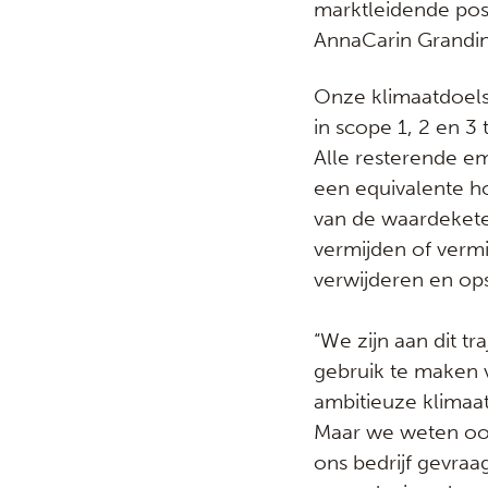
marktleidende posi
AnnaCarin Grandin
Onze klimaatdoelst
in scope 1, 2 en 3
Alle resterende e
een equivalente h
van de waardeketen
vermijden of vermi
verwijderen en op
“We zijn aan dit t
gebruik te maken va
ambitieuze klimaa
Maar we weten ook d
ons bedrijf gevra