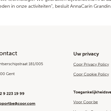
eden in onze activiteiten”, besluit AnnaCarin Grandin
ontact
Uw privacy
ntserschipstraat 181/005
Coor Privacy Policy
00 Gent
Coor Cookie Policy
Toegankelijkheidsve
2 9 223 19 99
Voor Coor.be
pportbe@coor.com