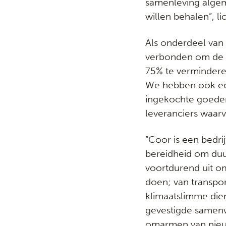
samenleving algem
willen behalen”, l
Als onderdeel van 
verbonden om de a
75% te verminderen
We hebben ook een 
ingekochte goedere
leveranciers waar
“Coor is een bedri
bereidheid om duu
voortdurend uit o
doen; van transpor
klimaatslimme dien
gevestigde samenw
omarmen van nieuw