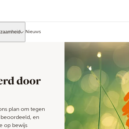
Nieuws
rzaamheid
erd door
t ons plan om tegen
 beoordeeld, en
e op bewijs