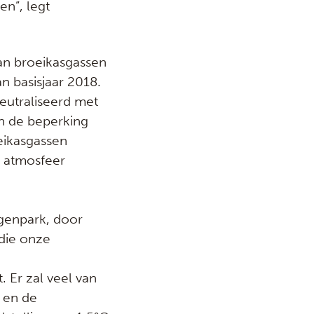
en”, legt
van broeikasgassen
n basisjaar 2018.
eutraliseerd met
n de beperking
oeikasgassen
e atmosfeer
agenpark, door
 die onze
. Er zal veel van
 en de