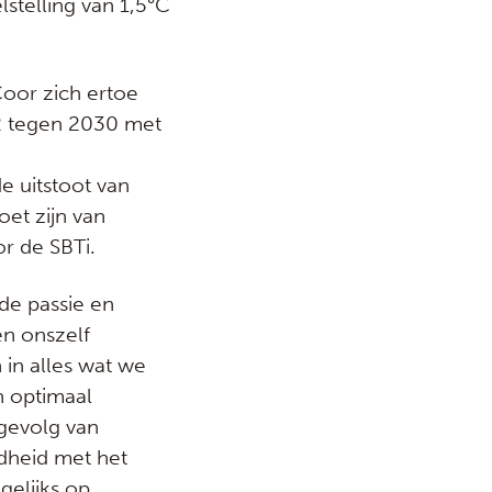
telling van 1,5°C
Coor zich ertoe
 2 tegen 2030 met
e uitstoot van
oet zijn van
r de SBTi.
de passie en
en onszelf
in alles wat we
n optimaal
 gevolg van
dheid met het
gelijks op