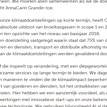
een. We moeten allen samenwerken als we de doels
icht AnnaCarin Grandin toe.
onze klimaatdoelstellingen op korte termijn, heeft 
bsolute uitstoot van broeikasgassen in scope 1 en
 ten opzichte van het niveau van basisjaar 2018.
doelstelling vastgelegd waarin staat dat 75% van d
n en diensten, transport en distributie afkomstig m
van de klimaatdoelstellingen werden gevalideerd doo
jf die inspeelt op verandering, met een diepgewortel
rzame services op lange termijn te bieden. We dag
m manieren te vinden die de klimaatimpact beperken 
t van goederen en diensten, tot het ontwikkelen va
sten. Hier hebben we een aanzienlijk voordeel, als
erkingen met innovatieve start-ups en onze beken
e technologie. We gebruiken bijvoorbeeld AI al da