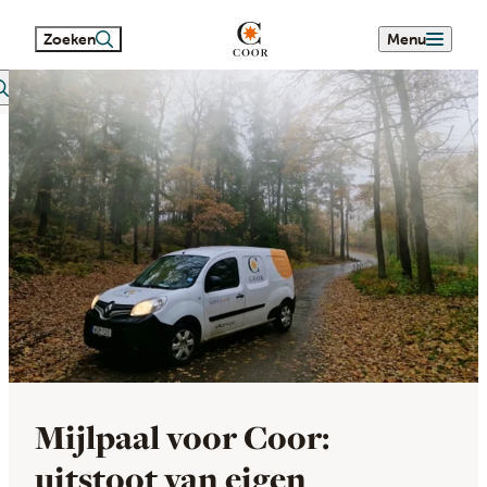
Zoeken
Menu
eetext search
Mijlpaal voor Coor:
uitstoot van eigen